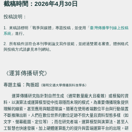
截稿時間：
2026
年
4
月
30
日
投稿說明：
1.
來稿請標明「戰爭與媒體」專題投稿，並使用「
臺灣傳播學刊線上投稿
系統
」進行。
2.
所有稿件須符合本刊學術論文寫作規範，並經過雙匿名審查。體例格式
與投稿方式請參見本刊網站。
運算傳播研究
《
》
專題主編：陶振超
（陽明交通大學傳播與科技學系）
運算傳播研究指針對自然生成（通常數量龐大且複雜）或模擬的資
料，以演算法或運算模型從中找尋隱而未現的模式，為重要傳播現象提供
理解的線索，甚至應用與驗證理論。隨著在使用者端數位平台與行動裝置
不斷推陳出新，人們在數位世界的數位足跡不但大量且資料型態多樣（如
文字、螢幕截圖、定位等）；而在研究者端，運算模型與演算法、甚至人
工智慧也快速發展，加上硬體運算能力的提升與雲端運算平台的出現，研