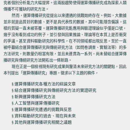
究者個別分析能力大幅提昇。這兩股趨勢使得運算傳播研究成為探索人類
傳播不可獲缺的研究方法。
然而，運算傳播研究從提出以來遭遇的挑戰始終存在。例如，大數據
並非就是品質好的數據、更不是具代表性的數據，其中可能隱含偏誤，這
樣的質疑一直未被答覆。運算傳播研究能應用與驗證理論似乎僅是口號，
幾乎沒有看到成功的例子，並引發與因果推論、理論等在本質上是否衝突
的爭議。甚至資料驅動研究的科學性，在不同領域都出現反思。至於一直
被呼籲結合運算傳播研究與傳統研究方法（如問卷調查、實驗法等）的多
方法研究，則數量仍相當有限，並且未連貫為一系列，尚未替結合運算傳
播研究與傳統研究方法開拓出一條新路。
現在正是一個檢視現有研究成果與釐清未來研究方法的關鍵點，因此
本刊提出「運算傳播研究」專題，徵求以下主題的稿件，
§
運算傳播研究各種方法的綜論文章
§
結合運算傳播研究與傳統研究方法的實證研究
§
新興運算傳播研究方法
§
人工智慧與運算傳播研究
§
運算傳播研究遭遇的挑戰與反思
§
資料驅動研究的過去、現在與未來
§
其他與運算傳播研究相關之議題