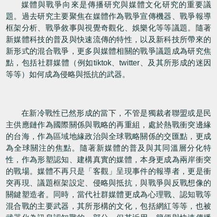
媒體與戰爭向來是傳播研究與媒體文化研究的重要議
題。過去研究主要聚焦在媒體作為戰爭宣傳機器、戰爭報導
框架分析、戰爭敘事與視覺奇觀化、娛樂化等等議題。隨著
新媒體科技的普及與快速流傳的特性，以及新科技所帶來的
新形式的混合戰爭，更多與媒體相關的戰爭議題成為研究焦
點，包括社群媒體（例如
tiktok
、
twitter
、及其所形成的迷因
等等）如何成為侵略與抵抗的武器。
在新冷戰性已然形成的當下，不管是獨裁者聯盟或是民
主供應鏈作為國際關係與戰略的再重組，處於熱戰衝突邊緣
的台海，作為區域地緣政治與全球戰略關係的交匯點，更成
為全球關注的焦點。隨著新媒體的普及與其同溫層分化特
性，作為形塑認知、建構真實的媒體，本身更成為兩岸衝突
的戰場。媒體不再只是「客觀」呈現事件的報導者，更是衝
突再現、議題框架設定、侵略與抵抗，與戰爭與反戰想像的
關鍵塑造者。同時，當代社群媒體更成為心理戰、認知戰等
混合戰的主要武器，其所形構的文化，包括網紅等等，也被