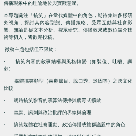
傳播現象中的理論地位與實踐意涵。
本專題關注「搞笑」在當代媒體中的角色，期待集結多樣研
究視角，探討其內容型態、傳播策略、受眾互動與社會影
響。無論是從文本分析、觀眾研究、傳播效果或數位媒介技
術等切入，皆歡迎投稿。
徵稿主題包括但不限於：
·
搞笑內容的敘事結構與風格轉變（如裝傻、吐槽、諷
刺）
·
媒體搞笑類型（喜劇節目、脫口秀、迷因等）之跨文化
比較
·
網路搞笑影音的演算法傳播與病毒式擴散
·
幽默、諷刺與政治批評的界線與倫理
·
搞笑媒體在社會運動、政治傳播或族群議題中的角色