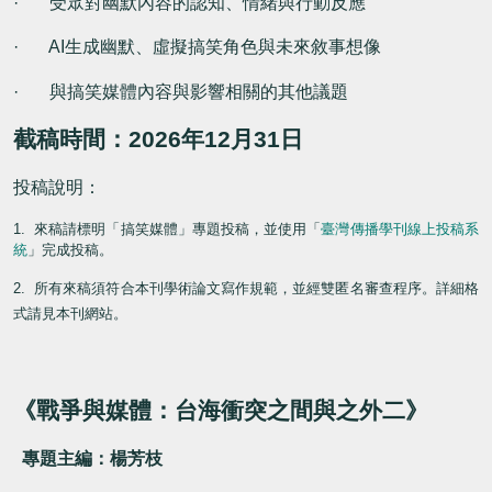
·
受眾對幽默內容的認知、情緒與行動反應
· AI
生成幽默、虛擬搞笑角色與未來敘事想像
·
與搞笑媒體內容與影響相關的其他議題
截稿時間：
2026
年
12
月
31
日
投稿說明：
1.
來稿請標明「搞笑媒體」專題投稿，並使用「
臺灣傳播學刊線上投稿系
統
」完成投稿。
2.
所有來稿須符合本刊學術論文寫作規範，並經雙匿名審查程序。詳細格
式請見本刊網站。
《
戰爭與媒體：台海衝突之間與之外二
》
專題主編：楊芳枝