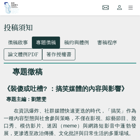
投稿須知
徵稿啟事
專題徵稿
稿約與體例
審稿程序
論文體例PDF
著作授權書
專題徵稿
《
裝傻或吐槽
?
：搞笑媒體的內容與影響
》
專題主編：劉慧雯
在資訊爆炸、社群媒體快速更迭的時代，「搞笑」作為
一種內容型態與社會參與策略，不僅在影視、綜藝節目、脫
口秀、模仿影片、迷因（
meme
）與網路短影音中蓬勃發
展，更滲透至政治傳播、文化批評與日常生活的多重場域。