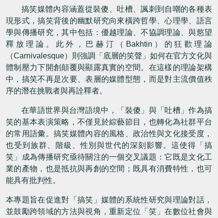
搞笑媒體內容涵蓋從裝傻、吐槽、諷刺到自嘲的各種表
現形式，搞笑背後的幽默研究向來橫跨哲學、心理學、語言
學與傳播研究，其中包括：優越理論、不協調理論、與慾望
釋放理論。此外，巴赫汀（
Bakhtin
）的狂歡理論
（
Carnivalesque
）則強調「底層的笑聲」如何在官方文化與
體制壓力下開創顛覆與顯露真實的空間。在這樣的理論架構
中，搞笑不再是次要、表層的媒體型態，而是對主流價值秩
序的潛在挑戰者與再詮釋者。
在華語世界與台灣語境中，「裝傻」與「吐槽」作為搞
笑的基本表演策略，不僅見於綜藝節目，也轉化為社群平台
的常用語彙。搞笑媒體內容的風格、政治性與文化接受度，
也受到族群、階級、性別與世代的深刻影響。這使得「搞
笑」成為傳播研究亟待關注的一個交叉議題：它既是文化工
業的產物，也是抵抗與再創的空間；既具有消費特性，也可
能具有批判性。
本專題旨在促進對「搞笑」媒體的系統性研究與理論對話，
並鼓勵跨領域的方法與視角，重新定位「笑」在數位社會與