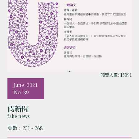
閱覽人數: 15091
June
2021
No. 39
假新聞
fake news
頁數：231 - 268